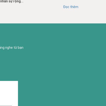
nhân sự rộng...
Đọc thêm
lắng nghe từ bạn