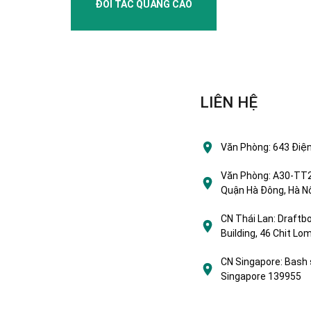
ĐỐI TÁC QUẢNG CÁO
LIÊN HỆ
Văn Phòng:
643 Điện
Văn Phòng:
A30-TT2 
Quận Hà Đông, Hà Nộ
CN Thái Lan:
Draftbo
Building, 46 Chit L
CN Singapore:
Bash 
Singapore 139955