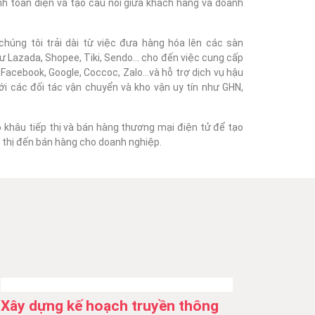
nh toàn diện và tạo cầu nối giữa khách hàng và doanh
húng tôi trải dài từ việc đưa hàng hóa lên các sàn
 Lazada, Shopee, Tiki, Sendo... cho đến việc cung cấp
acebook, Google, Coccoc, Zalo...và hỗ trợ dịch vụ hậu
với các đối tác vận chuyển và kho vận uy tín như GHN,
o khâu tiếp thị và bán hàng thương mại điện tử để tạo
ếp thị đến bán hàng cho doanh nghiệp.
Xây dựng kế hoạch truyền thông