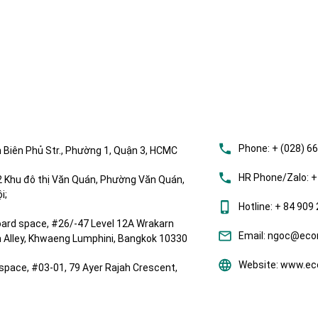
Phone:
+ (028) 6
 Biên Phủ Str., Phường 1, Quận 3, HCMC
HR Phone/Zalo:
+
Khu đô thị Văn Quán, Phường Văn Quán,
i;
Hotline:
+ 84 909 
ard space, #26/-47 Level 12A Wrakarn
Email:
ngoc@ecom
om Alley, Khwaeng Lumphini, Bangkok 10330
Website:
www.eco
space, #03-01, 79 Ayer Rajah Crescent,