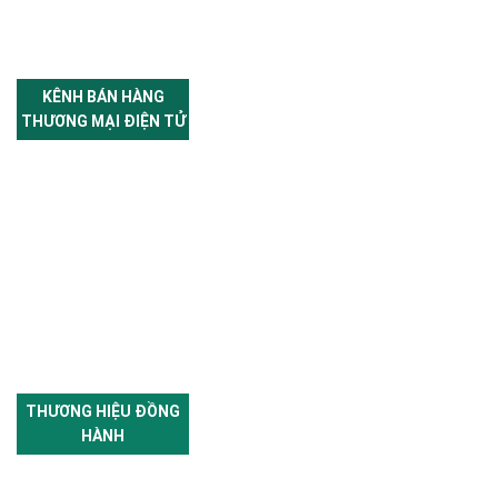
KÊNH BÁN HÀNG
THƯƠNG MẠI ĐIỆN TỬ
THƯƠNG HIỆU ĐỒNG
HÀNH