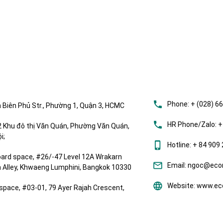
Phone:
+ (028) 6
 Biên Phủ Str., Phường 1, Quận 3, HCMC
HR Phone/Zalo:
+
Khu đô thị Văn Quán, Phường Văn Quán,
i;
Hotline:
+ 84 909 
ard space, #26/-47 Level 12A Wrakarn
Email:
ngoc@ecom
om Alley, Khwaeng Lumphini, Bangkok 10330
Website:
www.eco
space, #03-01, 79 Ayer Rajah Crescent,