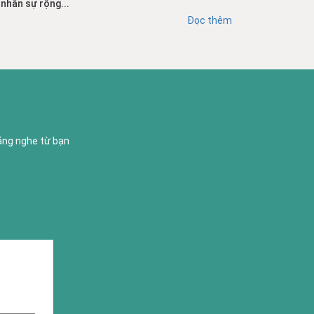
nhân sự rộng...
Đọc thêm
lắng nghe từ bạn