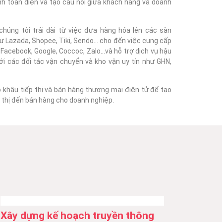
nh toàn diện và tạo cầu nối giữa khách hàng và doanh
húng tôi trải dài từ việc đưa hàng hóa lên các sàn
 Lazada, Shopee, Tiki, Sendo... cho đến việc cung cấp
acebook, Google, Coccoc, Zalo...và hỗ trợ dịch vụ hậu
với các đối tác vận chuyển và kho vận uy tín như GHN,
o khâu tiếp thị và bán hàng thương mại điện tử để tạo
ếp thị đến bán hàng cho doanh nghiệp.
Xây dựng kế hoạch truyền thông