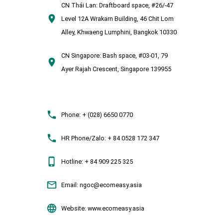
CN Thái Lan:
Draftboard space, #26/-47
Level 12A Wrakarn Building, 46 Chit Lom
Alley, Khwaeng Lumphini, Bangkok 10330
CN Singapore:
Bash space, #03-01, 79
Ayer Rajah Crescent, Singapore 139955
Phone:
+ (028) 6650 0770
HR Phone/Zalo:
+ 84 0528 172 347
Hotline:
+ 84 909 225 325
Email:
ngoc@ecomeasy.asia
Website:
www.ecomeasy.asia