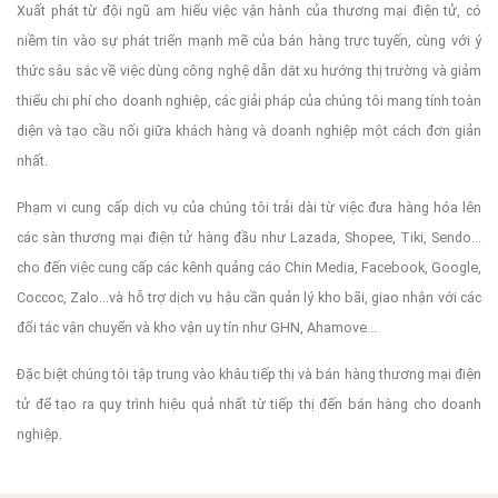
Xuất phát từ đội ngũ am hiểu việc vận hành của thương mại điện tử, có
niềm tin vào sự phát triển mạnh mẽ của bán hàng trực tuyến, cùng với ý
thức sâu sắc về việc dùng công nghệ dẫn dắt xu hướng thị trường và giảm
thiểu chi phí cho doanh nghiệp, các giải pháp của chúng tôi mang tính toàn
diện và tạo cầu nối giữa khách hàng và doanh nghiệp một cách đơn giản
nhất.
Phạm vi cung cấp dịch vụ của chúng tôi trải dài từ việc đưa hàng hóa lên
các sàn thương mại điện tử hàng đầu như Lazada, Shopee, Tiki, Sendo...
cho đến việc cung cấp các kênh quảng cáo Chin Media, Facebook, Google,
Coccoc, Zalo...và hỗ trợ dịch vụ hậu cần quản lý kho bãi, giao nhận với các
đối tác vận chuyển và kho vận uy tín như GHN, Ahamove...
Đặc biệt chúng tôi tập trung vào khâu tiếp thị và bán hàng thương mại điện
tử để tạo ra quy trình hiệu quả nhất từ tiếp thị đến bán hàng cho doanh
nghiệp.