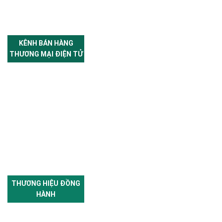
KÊNH BÁN HÀNG
THƯƠNG MẠI ĐIỆN TỬ
THƯƠNG HIỆU ĐỒNG
HÀNH