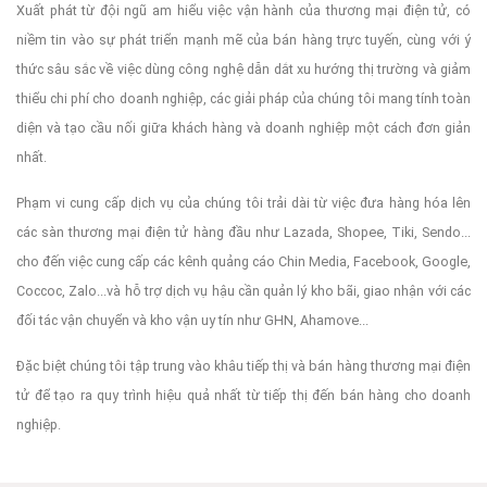
Xuất phát từ đội ngũ am hiểu việc vận hành của thương mại điện tử, có
niềm tin vào sự phát triển mạnh mẽ của bán hàng trực tuyến, cùng với ý
thức sâu sắc về việc dùng công nghệ dẫn dắt xu hướng thị trường và giảm
thiểu chi phí cho doanh nghiệp, các giải pháp của chúng tôi mang tính toàn
diện và tạo cầu nối giữa khách hàng và doanh nghiệp một cách đơn giản
nhất.
Phạm vi cung cấp dịch vụ của chúng tôi trải dài từ việc đưa hàng hóa lên
các sàn thương mại điện tử hàng đầu như Lazada, Shopee, Tiki, Sendo...
cho đến việc cung cấp các kênh quảng cáo Chin Media, Facebook, Google,
Coccoc, Zalo...và hỗ trợ dịch vụ hậu cần quản lý kho bãi, giao nhận với các
đối tác vận chuyển và kho vận uy tín như GHN, Ahamove...
Đặc biệt chúng tôi tập trung vào khâu tiếp thị và bán hàng thương mại điện
tử để tạo ra quy trình hiệu quả nhất từ tiếp thị đến bán hàng cho doanh
nghiệp.