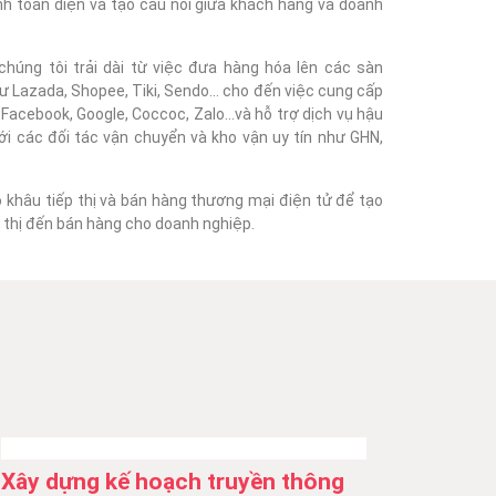
nh toàn diện và tạo cầu nối giữa khách hàng và doanh
húng tôi trải dài từ việc đưa hàng hóa lên các sàn
 Lazada, Shopee, Tiki, Sendo... cho đến việc cung cấp
acebook, Google, Coccoc, Zalo...và hỗ trợ dịch vụ hậu
với các đối tác vận chuyển và kho vận uy tín như GHN,
o khâu tiếp thị và bán hàng thương mại điện tử để tạo
ếp thị đến bán hàng cho doanh nghiệp.
Xây dựng kế hoạch truyền thông