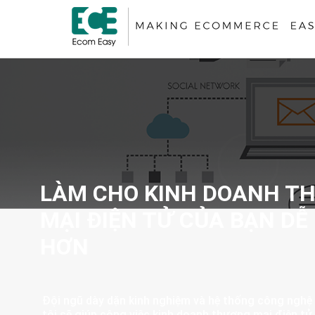
LÀM CHO KINH DOANH T
MẠI ĐIỆN TỬ CỦA BẠN DỄ
HƠN
Đội ngũ dày dặn kinh nghiệm và hệ thống công nghệ 
tôi sẽ giúp công việc kinh doanh thương mại điện tử