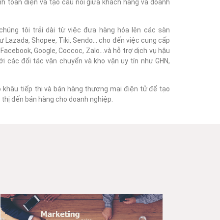
nh toàn diện và tạo cầu nối giữa khách hàng và doanh
húng tôi trải dài từ việc đưa hàng hóa lên các sàn
 Lazada, Shopee, Tiki, Sendo... cho đến việc cung cấp
acebook, Google, Coccoc, Zalo...và hỗ trợ dịch vụ hậu
với các đối tác vận chuyển và kho vận uy tín như GHN,
o khâu tiếp thị và bán hàng thương mại điện tử để tạo
ếp thị đến bán hàng cho doanh nghiệp.