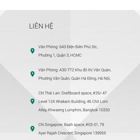
LIÊN HỆ
Văn Phòng:
643 Điện Biên Phủ Str.,
Phường 1, Quận 3, HCMC
Văn Phòng:
A30-TT2 Khu đô thị Văn Quán,
Phường Văn Quán, Quận Hà Đông, Hà Nội;
CN Thái Lan:
Draftboard space, #26/-47
Level 12A Wrakarn Building, 46 Chit Lom
Alley, Khwaeng Lumphini, Bangkok 10330
CN Singapore:
Bash space, #03-01, 79
Ayer Rajah Crescent, Singapore 139955