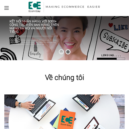
KẾT NỐI NHÃN HÀNG VỚI 5000+
CỘNG TÁC VIÊN BÁN HÀNG TRÊN
MẠNG XÃ HỘI VÀ NGƯỜI NỔI
TIẾNG
Chúng tôi có hệ thống thông minh giúp kết nối Cộng tác viên bán hàng
trên mạng xã hội và người nổi tiếng với các thương hiệu uy tín để tăng
doanh số bán hàng qua kênh phân phối mới mẻ này.
Về chúng tôi