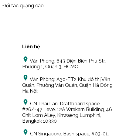
Đối tác quảng cáo
Liên hệ
Văn Phòng:
643 Điện Biên Phủ Str.,
Phường 1, Quận 3, HCMC
Văn Phòng:
A30-TT2 Khu đô thị Văn
Quán, Phường Văn Quán, Quận Hà Đông,
Hà Nội;
CN Thái Lan:
Draftboard space,
#26/-47 Level 12A Wrakarn Building, 46
Chit Lom Alley, Khwaeng Lumphini,
Bangkok 10330
CN Singapore:
Bash space, #03-01,