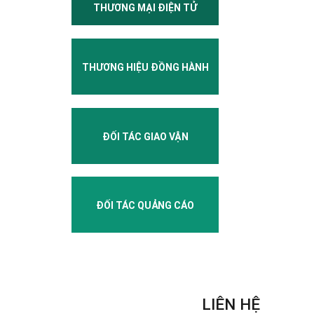
THƯƠNG MẠI ĐIỆN TỬ
THƯƠNG HIỆU ĐỒNG HÀNH
ĐỐI TÁC GIAO VẬN
ĐỐI TÁC QUẢNG CÁO
LIÊN HỆ