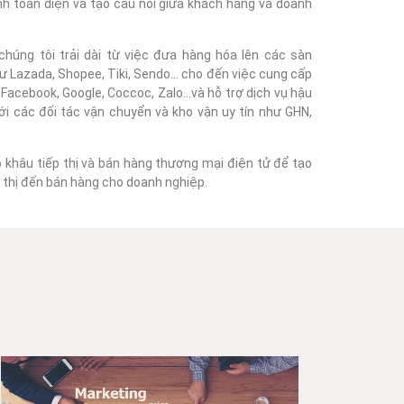
nh toàn diện và tạo cầu nối giữa khách hàng và doanh
húng tôi trải dài từ việc đưa hàng hóa lên các sàn
 Lazada, Shopee, Tiki, Sendo... cho đến việc cung cấp
acebook, Google, Coccoc, Zalo...và hỗ trợ dịch vụ hậu
với các đối tác vận chuyển và kho vận uy tín như GHN,
o khâu tiếp thị và bán hàng thương mại điện tử để tạo
ếp thị đến bán hàng cho doanh nghiệp.