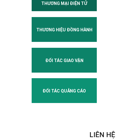
THƯƠNG MẠI ĐIỆN TỬ
THƯƠNG HIỆU ĐỒNG HÀNH
ĐỐI TÁC GIAO VẬN
ĐỐI TÁC QUẢNG CÁO
LIÊN HỆ