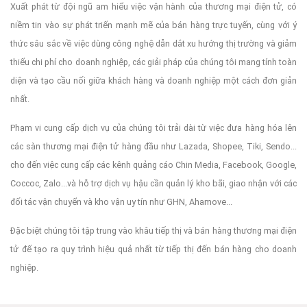
Xuất phát từ đội ngũ am hiểu việc vận hành của thương mại điện tử, có
niềm tin vào sự phát triển mạnh mẽ của bán hàng trực tuyến, cùng với ý
thức sâu sắc về việc dùng công nghệ dẫn dắt xu hướng thị trường và giảm
thiểu chi phí cho doanh nghiệp, các giải pháp của chúng tôi mang tính toàn
diện và tạo cầu nối giữa khách hàng và doanh nghiệp một cách đơn giản
nhất.
Phạm vi cung cấp dịch vụ của chúng tôi trải dài từ việc đưa hàng hóa lên
các sàn thương mại điện tử hàng đầu như Lazada, Shopee, Tiki, Sendo...
cho đến việc cung cấp các kênh quảng cáo Chin Media, Facebook, Google,
Coccoc, Zalo...và hỗ trợ dịch vụ hậu cần quản lý kho bãi, giao nhận với các
đối tác vận chuyển và kho vận uy tín như GHN, Ahamove...
Đặc biệt chúng tôi tập trung vào khâu tiếp thị và bán hàng thương mại điện
tử để tạo ra quy trình hiệu quả nhất từ tiếp thị đến bán hàng cho doanh
nghiệp.