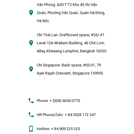
Văn Phòng:
A30-TT2 Khu đô thị Văn
Quán, Phường Văn Quán, Quận Hà Đông,
Hà Nội;
CN Thái Lan:
Draftboard space, #26/-47
Level 12A Wrakarn Building, 46 Chit Lom
Alley, Khwaeng Lumphini, Bangkok 10330
CN Singapore:
Bash space, #03-01, 79
Ayer Rajah Crescent, Singapore 139955
Phone:
+ (028) 6650 0770
HR Phone/Zalo:
+ 84 0528 172 347
Hotline:
+ 84 909 225 325