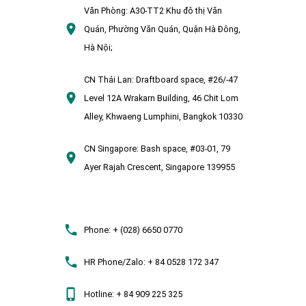
Văn Phòng:
A30-TT2 Khu đô thị Văn
Quán, Phường Văn Quán, Quận Hà Đông,
Hà Nội;
CN Thái Lan:
Draftboard space, #26/-47
Level 12A Wrakarn Building, 46 Chit Lom
Alley, Khwaeng Lumphini, Bangkok 10330
CN Singapore:
Bash space, #03-01, 79
Ayer Rajah Crescent, Singapore 139955
Phone:
+ (028) 6650 0770
HR Phone/Zalo:
+ 84 0528 172 347
Hotline:
+ 84 909 225 325