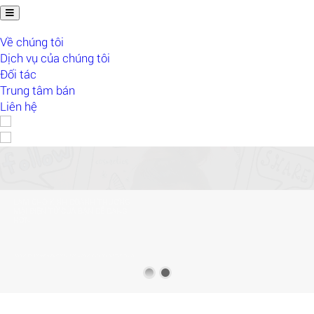
Về chúng tôi
Dịch vụ của chúng tôi
Đối tác
Trung tâm bán
Liên hệ
KẾT NỐI NHÃN HÀNG VỚI 5000+
CỘNG TÁC VIÊN BÁN HÀNG TRÊN
MẠNG XÃ HỘI VÀ NGƯỜI NỔI
TIẾNG
Chúng tôi có hệ thống thông minh giúp kết nối Cộng tác viên bán hàng
trên mạng xã hội và người nổi tiếng với các thương hiệu uy tín để tăng
doanh số bán hàng qua kênh phân phối mới mẻ này.