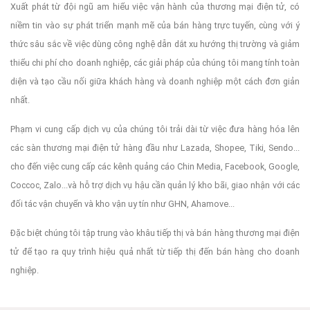
Xuất phát từ đội ngũ am hiểu việc vận hành của thương mại điện tử, có
niềm tin vào sự phát triển mạnh mẽ của bán hàng trực tuyến, cùng với ý
thức sâu sắc về việc dùng công nghệ dẫn dắt xu hướng thị trường và giảm
thiểu chi phí cho doanh nghiệp, các giải pháp của chúng tôi mang tính toàn
diện và tạo cầu nối giữa khách hàng và doanh nghiệp một cách đơn giản
nhất.
Phạm vi cung cấp dịch vụ của chúng tôi trải dài từ việc đưa hàng hóa lên
các sàn thương mại điện tử hàng đầu như Lazada, Shopee, Tiki, Sendo...
cho đến việc cung cấp các kênh quảng cáo Chin Media, Facebook, Google,
Coccoc, Zalo...và hỗ trợ dịch vụ hậu cần quản lý kho bãi, giao nhận với các
đối tác vận chuyển và kho vận uy tín như GHN, Ahamove...
Đặc biệt chúng tôi tập trung vào khâu tiếp thị và bán hàng thương mại điện
tử để tạo ra quy trình hiệu quả nhất từ tiếp thị đến bán hàng cho doanh
nghiệp.