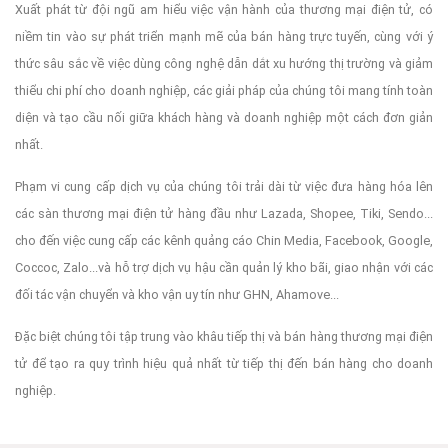
Xuất phát từ đội ngũ am hiểu việc vận hành của thương mại điện tử, có
niềm tin vào sự phát triển mạnh mẽ của bán hàng trực tuyến, cùng với ý
thức sâu sắc về việc dùng công nghệ dẫn dắt xu hướng thị trường và giảm
thiểu chi phí cho doanh nghiệp, các giải pháp của chúng tôi mang tính toàn
diện và tạo cầu nối giữa khách hàng và doanh nghiệp một cách đơn giản
nhất.
Phạm vi cung cấp dịch vụ của chúng tôi trải dài từ việc đưa hàng hóa lên
các sàn thương mại điện tử hàng đầu như Lazada, Shopee, Tiki, Sendo...
cho đến việc cung cấp các kênh quảng cáo Chin Media, Facebook, Google,
Coccoc, Zalo...và hỗ trợ dịch vụ hậu cần quản lý kho bãi, giao nhận với các
đối tác vận chuyển và kho vận uy tín như GHN, Ahamove...
Đặc biệt chúng tôi tập trung vào khâu tiếp thị và bán hàng thương mại điện
tử để tạo ra quy trình hiệu quả nhất từ tiếp thị đến bán hàng cho doanh
nghiệp.