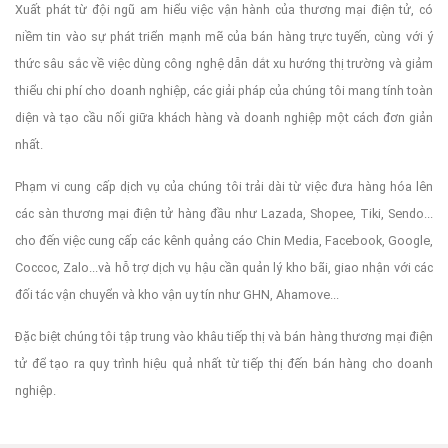
Xuất phát từ đội ngũ am hiểu việc vận hành của thương mại điện tử, có
TIẾNG
niềm tin vào sự phát triển mạnh mẽ của bán hàng trực tuyến, cùng với ý
thức sâu sắc về việc dùng công nghệ dẫn dắt xu hướng thị trường và giảm
Chúng tôi có hệ thống thông minh giúp kết nối Cộng tác
hàng trên mạng xã hội và người nổi tiếng với các thương
thiểu chi phí cho doanh nghiệp, các giải pháp của chúng tôi mang tính toàn
để tăng doanh số bán hàng qua kênh phân phối mới mẻ 
diện và tạo cầu nối giữa khách hàng và doanh nghiệp một cách đơn giản
nhất.
Phạm vi cung cấp dịch vụ của chúng tôi trải dài từ việc đưa hàng hóa lên
các sàn thương mại điện tử hàng đầu như Lazada, Shopee, Tiki, Sendo...
cho đến việc cung cấp các kênh quảng cáo Chin Media, Facebook, Google,
Coccoc, Zalo...và hỗ trợ dịch vụ hậu cần quản lý kho bãi, giao nhận với các
đối tác vận chuyển và kho vận uy tín như GHN, Ahamove...
Đặc biệt chúng tôi tập trung vào khâu tiếp thị và bán hàng thương mại điện
tử để tạo ra quy trình hiệu quả nhất từ tiếp thị đến bán hàng cho doanh
nghiệp.