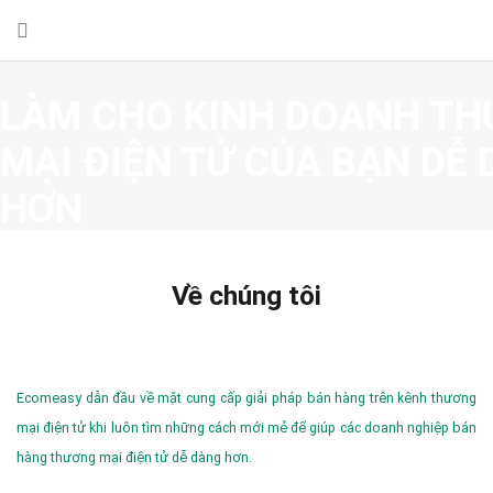
LÀM CHO KINH DOANH T
MẠI ĐIỆN TỬ CỦA BẠN DỄ
HƠN
Đội ngũ dày dặn kinh nghiệm và hệ thống công nghệ tiê
tôi sẽ giúp công việc kinh doanh thương mại điện tử củ
Về chúng tôi
KẾT NỐI NHÃN HÀNG VỚI 
Ecomeasy dẫn đầu về mặt cung cấp giải pháp bán hàng trên kênh thương
CỘNG TÁC VIÊN BÁN HÀN
mại điện tử khi luôn tìm những cách mới mẻ để giúp các doanh nghiệp bán
hàng thương mại điện tử dễ dàng hơn.
MẠNG XÃ HỘI VÀ NGƯỜI N