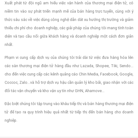
Xuất phát từ đội ngũ am hiểu việc vận hành của thương mại điện tử, có
niềm tin vào sự phát triển mạnh mẽ của bán hàng trực tuyến, cùng với ý
thức sâu sắc về việc dùng công nghệ dẫn dắt xu hướng thị trường và giảm
thiểu chi phí cho doanh nghiệp, các giải pháp của chúng tôi mang tính toàn
diện và tạo cầu nối giữa khách hàng và doanh nghiệp một cách đơn giản
nhất.
Phạm vi cung cấp dịch vụ của chúng tôi trải dài từ việc đưa hàng hóa lên
các sàn thương mại điện tử hàng đầu như Lazada, Shopee, Tiki, Sendo...
cho đến việc cung cấp các kênh quảng cáo Chin Media, Facebook, Google,
Coccoc, Zalo...và hỗ trợ dịch vụ hậu cần quản lý kho bãi, giao nhận với các
đối tác vận chuyển và kho vận uy tín như GHN, Ahamove...
Đặc biệt chúng tôi tập trung vào khâu tiếp thị và bán hàng thương mại điện
tử để tạo ra quy trình hiệu quả nhất từ tiếp thị đến bán hàng cho doanh
nghiệp.