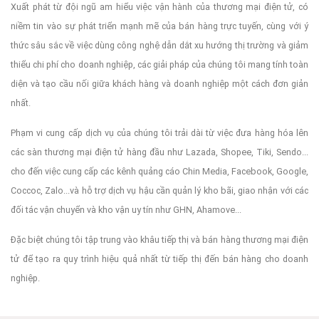
Xuất phát từ đội ngũ am hiểu việc vận hành của thương mại điện tử, có
niềm tin vào sự phát triển mạnh mẽ của bán hàng trực tuyến, cùng với ý
thức sâu sắc về việc dùng công nghệ dẫn dắt xu hướng thị trường và giảm
thiểu chi phí cho doanh nghiệp, các giải pháp của chúng tôi mang tính toàn
diện và tạo cầu nối giữa khách hàng và doanh nghiệp một cách đơn giản
nhất.
Phạm vi cung cấp dịch vụ của chúng tôi trải dài từ việc đưa hàng hóa lên
các sàn thương mại điện tử hàng đầu như Lazada, Shopee, Tiki, Sendo...
cho đến việc cung cấp các kênh quảng cáo Chin Media, Facebook, Google,
Coccoc, Zalo...và hỗ trợ dịch vụ hậu cần quản lý kho bãi, giao nhận với các
đối tác vận chuyển và kho vận uy tín như GHN, Ahamove...
Đặc biệt chúng tôi tập trung vào khâu tiếp thị và bán hàng thương mại điện
tử để tạo ra quy trình hiệu quả nhất từ tiếp thị đến bán hàng cho doanh
nghiệp.