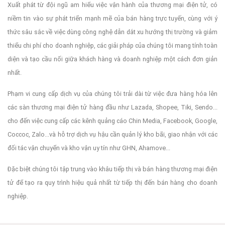
Xuất phát từ đội ngũ am hiểu việc vận hành của thương mại điện tử, có
niềm tin vào sự phát triển mạnh mẽ của bán hàng trực tuyến, cùng với ý
thức sâu sắc về việc dùng công nghệ dẫn dắt xu hướng thị trường và giảm
thiểu chi phí cho doanh nghiệp, các giải pháp của chúng tôi mang tính toàn
diện và tạo cầu nối giữa khách hàng và doanh nghiệp một cách đơn giản
nhất.
Phạm vi cung cấp dịch vụ của chúng tôi trải dài từ việc đưa hàng hóa lên
các sàn thương mại điện tử hàng đầu như Lazada, Shopee, Tiki, Sendo...
cho đến việc cung cấp các kênh quảng cáo Chin Media, Facebook, Google,
Coccoc, Zalo...và hỗ trợ dịch vụ hậu cần quản lý kho bãi, giao nhận với các
đối tác vận chuyển và kho vận uy tín như GHN, Ahamove...
Đặc biệt chúng tôi tập trung vào khâu tiếp thị và bán hàng thương mại điện
tử để tạo ra quy trình hiệu quả nhất từ tiếp thị đến bán hàng cho doanh
nghiệp.