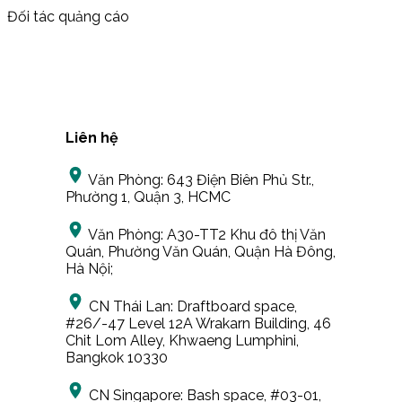
Đối tác quảng cáo
Liên hệ
Văn Phòng:
643 Điện Biên Phủ Str.,
Phường 1, Quận 3, HCMC
Văn Phòng:
A30-TT2 Khu đô thị Văn
Quán, Phường Văn Quán, Quận Hà Đông,
Hà Nội;
CN Thái Lan:
Draftboard space,
#26/-47 Level 12A Wrakarn Building, 46
Chit Lom Alley, Khwaeng Lumphini,
Bangkok 10330
CN Singapore:
Bash space, #03-01,