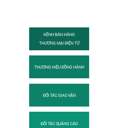
KÊNH BÁN HÀNG
THƯƠNG MẠI ĐIỆN TỬ
THƯƠNG HIỆU ĐỒNG HÀNH
ĐỐI TÁC GIAO VẬN
ĐỐI TÁC QUẢNG CÁO