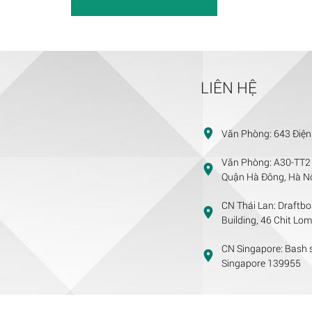
LIÊN HỆ
Văn Phòng:
643 Điện
Văn Phòng:
A30-TT2 
Quận Hà Đông, Hà Nộ
CN Thái Lan:
Draftbo
Building, 46 Chit Lo
CN Singapore:
Bash s
Singapore 139955
ecomeasy.asia
2018. All Rights Reserved