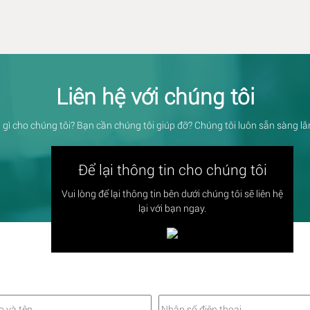
Liên hệ với chúng tôi
 gì cho chúng tôi? Bạn cần chúng tôi giúp đỡ? Chúng tôi luôn sẵn sàng l
Để lại thông tin cho chúng tôi
Vui lòng để lại thông tin bên dưới chúng tôi sẽ liên hệ
lại với bạn ngay.