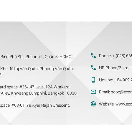
Phone:
+ (028) 66
 Biên Phủ Str., Phường 1, Quận 3, HCMC
HR Phone/Zalo:
+ 
Khu đô thị Văn Quán, Phường Văn Quán,
i;
Hotline:
+ 84 909 
ard space, #26/-47 Level 12A Wrakarn
Email:
ngoc@ecom
m Alley, Khwaeng Lumphini, Bangkok 10330
Website:
www.eco
pace, #03-01, 79 Ayer Rajah Crescent,