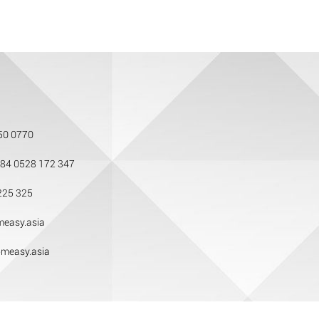
50 0770
84 0528 172 347
225 325
easy.asia
measy.asia