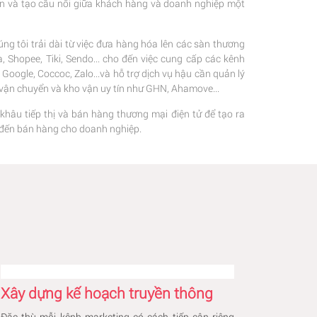
ện và tạo cầu nối giữa khách hàng và doanh nghiệp một
ng tôi trải dài từ việc đưa hàng hóa lên các sàn thương
 Shopee, Tiki, Sendo... cho đến việc cung cấp các kênh
oogle, Coccoc, Zalo...và hỗ trợ dịch vụ hậu cần quản lý
c vận chuyển và kho vận uy tín như GHN, Ahamove...
 khâu tiếp thị và bán hàng thương mại điện tử để tạo ra
hị đến bán hàng cho doanh nghiệp.
Xây dựng kế hoạch truyền thông
Đặc thù mỗi kênh marketing có cách tiếp cận riêng