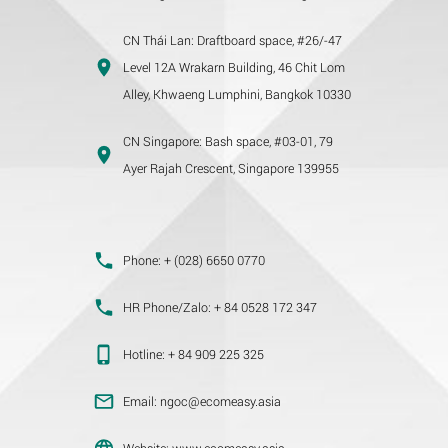
CN Thái Lan:
Draftboard space, #26/-47
Level 12A Wrakarn Building, 46 Chit Lom
Alley, Khwaeng Lumphini, Bangkok 10330
CN Singapore:
Bash space, #03-01, 79
Ayer Rajah Crescent, Singapore 139955
Phone:
+ (028) 6650 0770
HR Phone/Zalo:
+ 84 0528 172 347
Hotline:
+ 84 909 225 325
Email:
ngoc@ecomeasy.asia