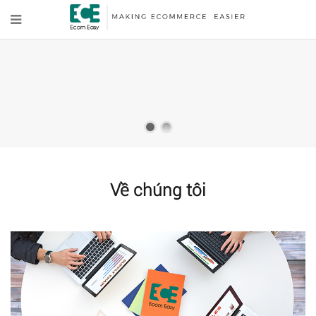
LÀM CHO KINH DOANH THƯƠNG
MẠI ĐIỆN TỬ CỦA BẠN DỄ DÀNG
HƠN
Đội ngũ dày dặn kinh nghiệm và hệ thống công nghệ tiên tiến của chúng tôi
sẽ giúp công việc kinh doanh thương mại điện tử của bạn dễ dàng hơn.
Về chúng tôi