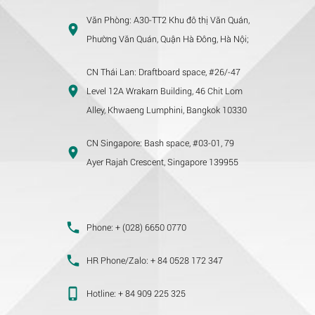
Văn Phòng:
A30-TT2 Khu đô thị Văn Quán,
Phường Văn Quán, Quận Hà Đông, Hà Nội;
CN Thái Lan:
Draftboard space, #26/-47
Level 12A Wrakarn Building, 46 Chit Lom
Alley, Khwaeng Lumphini, Bangkok 10330
CN Singapore:
Bash space, #03-01, 79
Ayer Rajah Crescent, Singapore 139955
Phone:
+ (028) 6650 0770
HR Phone/Zalo:
+ 84 0528 172 347
Hotline:
+ 84 909 225 325