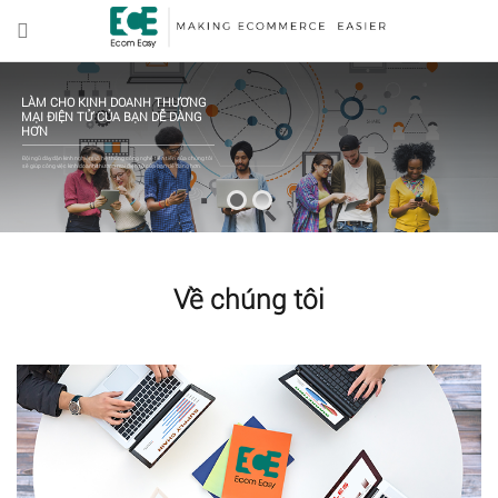
LÀM CHO KINH DOANH THƯƠNG
MẠI ĐIỆN TỬ CỦA BẠN DỄ DÀNG
HƠN
Đội ngũ dày dặn kinh nghiệm và hệ thống công nghệ tiên tiến của chúng tôi
sẽ giúp công việc kinh doanh thương mại điện tử của bạn dễ dàng hơn.
Về chúng tôi