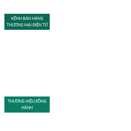
KÊNH BÁN HÀNG
THƯƠNG MẠI ĐIỆN TỬ
THƯƠNG HIỆU ĐỒNG
HÀNH