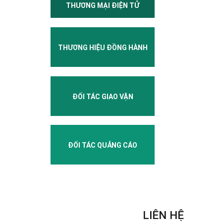
THƯƠNG MẠI ĐIỆN TỬ
THƯƠNG HIỆU ĐỒNG HÀNH
ĐỐI TÁC GIAO VẬN
ĐỐI TÁC QUẢNG CÁO
LIÊN HỆ