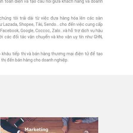
nh toàn diện và tạo cầu nối giữa khách hàng và doanh
húng tôi trải dài từ việc đưa hàng hóa lên các sàn
 Lazada, Shopee, Tiki, Sendo... cho đến việc cung cấp
acebook, Google, Coccoc, Zalo...và hỗ trợ dịch vụ hậu
với các đối tác vận chuyển và kho vận uy tín như GHN,
o khâu tiếp thị và bán hàng thương mại điện tử để tạo
ếp thị đến bán hàng cho doanh nghiệp.