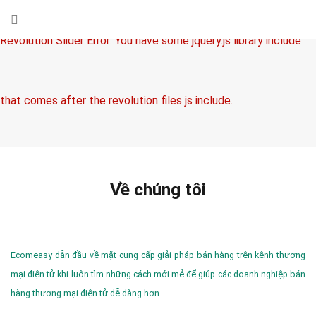
Revolution Slider Error: You have some jquery.js library include
that comes after the revolution files js include.
This includes make eliminates the revolution slider libraries, and
Về chúng tôi
make it not work.
Ecomeasy dẫn đầu về mặt cung cấp giải pháp bán hàng trên kênh thương
mại điện tử khi luôn tìm những cách mới mẻ để giúp các doanh nghiệp bán
hàng thương mại điện tử dễ dàng hơn.