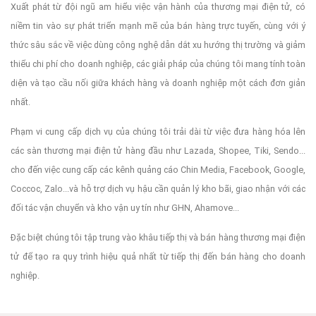
Xuất phát từ đội ngũ am hiểu việc vận hành của thương mại điện tử, có
To fix it you can:
niềm tin vào sự phát triển mạnh mẽ của bán hàng trực tuyến, cùng với ý
thức sâu sắc về việc dùng công nghệ dẫn dắt xu hướng thị trường và giảm
thiểu chi phí cho doanh nghiệp, các giải pháp của chúng tôi mang tính toàn
1. In the Slider Settings -> Troubleshooting set option:
Put
diện và tạo cầu nối giữa khách hàng và doanh nghiệp một cách đơn giản
nhất.
Phạm vi cung cấp dịch vụ của chúng tôi trải dài từ việc đưa hàng hóa lên
JS Includes To Body
option to true.
các sàn thương mại điện tử hàng đầu như Lazada, Shopee, Tiki, Sendo...
cho đến việc cung cấp các kênh quảng cáo Chin Media, Facebook, Google,
Coccoc, Zalo...và hỗ trợ dịch vụ hậu cần quản lý kho bãi, giao nhận với các
2. Find the double jquery.js include and remove it.
đối tác vận chuyển và kho vận uy tín như GHN, Ahamove...
Đặc biệt chúng tôi tập trung vào khâu tiếp thị và bán hàng thương mại điện
tử để tạo ra quy trình hiệu quả nhất từ tiếp thị đến bán hàng cho doanh
nghiệp.