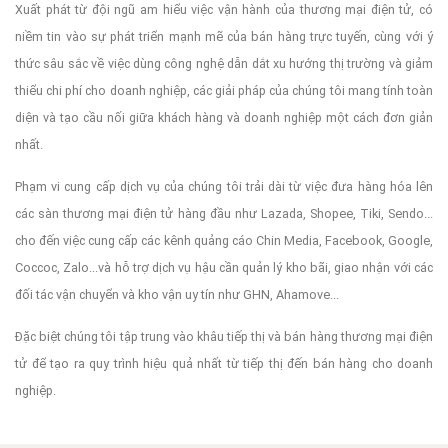
Xuất phát từ đội ngũ am hiểu việc vận hành của thương mại điện tử, có
niềm tin vào sự phát triển mạnh mẽ của bán hàng trực tuyến, cùng với ý
thức sâu sắc về việc dùng công nghệ dẫn dắt xu hướng thị trường và giảm
thiểu chi phí cho doanh nghiệp, các giải pháp của chúng tôi mang tính toàn
diện và tạo cầu nối giữa khách hàng và doanh nghiệp một cách đơn giản
nhất.
Phạm vi cung cấp dịch vụ của chúng tôi trải dài từ việc đưa hàng hóa lên
các sàn thương mại điện tử hàng đầu như Lazada, Shopee, Tiki, Sendo...
cho đến việc cung cấp các kênh quảng cáo Chin Media, Facebook, Google,
Coccoc, Zalo...và hỗ trợ dịch vụ hậu cần quản lý kho bãi, giao nhận với các
đối tác vận chuyển và kho vận uy tín như GHN, Ahamove...
Đặc biệt chúng tôi tập trung vào khâu tiếp thị và bán hàng thương mại điện
tử để tạo ra quy trình hiệu quả nhất từ tiếp thị đến bán hàng cho doanh
nghiệp.