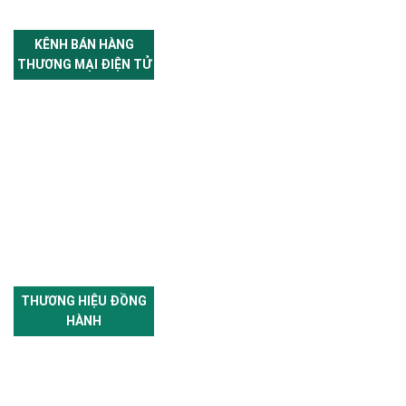
KÊNH BÁN HÀNG
THƯƠNG MẠI ĐIỆN TỬ
THƯƠNG HIỆU ĐỒNG
HÀNH