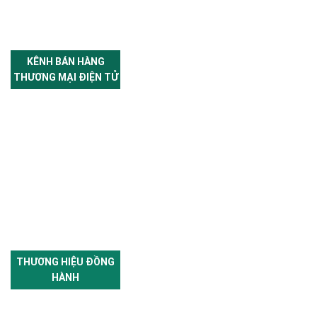
KÊNH BÁN HÀNG
THƯƠNG MẠI ĐIỆN TỬ
THƯƠNG HIỆU ĐỒNG
HÀNH