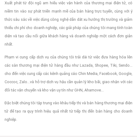
Xuất phát từ đội ngũ am hiểu việc vận hành của thương mại điện tử, có
niềm tin vào sự phát triển mạnh mẽ của bán hàng trực tuyến, cùng với ý
thức sâu sắc về việc dùng công nghệ dẫn dắt xu hướng thị trường và giảm
thiểu chi phí cho doanh nghiệp, các giải pháp của chúng tôi mang tính toàn
diện và tạo cầu nối giữa khách hàng và doanh nghiệp một cách đơn giản
nhất.
Phạm vi cung cấp dịch vụ của chúng tôi trải dài từ việc đưa hàng hóa lên
các sàn thương mại điện tử hàng đầu như Lazada, Shopee, Tiki, Sendo...
cho đến việc cung cấp các kênh quảng cáo Chin Media, Facebook, Google,
Coccoc, Zalo...và hỗ trợ dịch vụ hậu cần quản lý kho bãi, giao nhận với các
đối tác vận chuyển và kho vận uy tín như GHN, Ahamove...
Đặc biệt chúng tôi tập trung vào khâu tiếp thị và bán hàng thương mại điện
tử để tạo ra quy trình hiệu quả nhất từ tiếp thị đến bán hàng cho doanh
nghiệp.