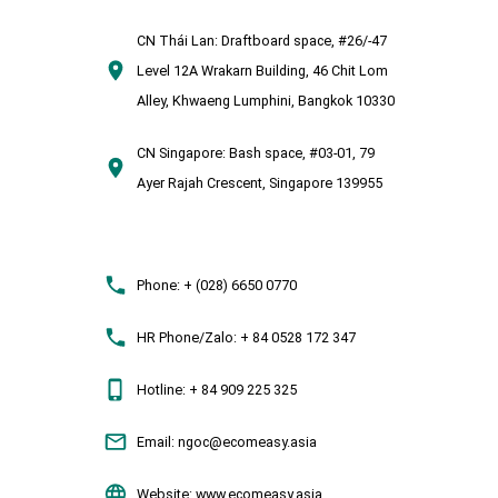
CN Thái Lan:
Draftboard space, #26/-47
Level 12A Wrakarn Building, 46 Chit Lom
Alley, Khwaeng Lumphini, Bangkok 10330
CN Singapore:
Bash space, #03-01, 79
Ayer Rajah Crescent, Singapore 139955
Phone:
+ (028) 6650 0770
HR Phone/Zalo:
+ 84 0528 172 347
Hotline:
+ 84 909 225 325
Email:
ngoc@ecomeasy.asia
Website:
www.ecomeasy.asia