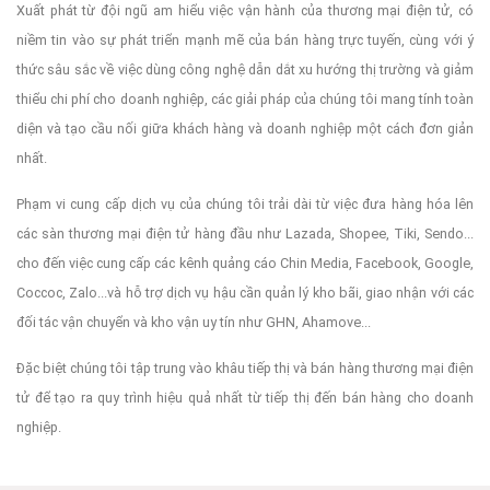
Xuất phát từ đội ngũ am hiểu việc vận hành của thương mại điện tử, có
niềm tin vào sự phát triển mạnh mẽ của bán hàng trực tuyến, cùng với ý
thức sâu sắc về việc dùng công nghệ dẫn dắt xu hướng thị trường và giảm
thiểu chi phí cho doanh nghiệp, các giải pháp của chúng tôi mang tính toàn
diện và tạo cầu nối giữa khách hàng và doanh nghiệp một cách đơn giản
nhất.
Phạm vi cung cấp dịch vụ của chúng tôi trải dài từ việc đưa hàng hóa lên
các sàn thương mại điện tử hàng đầu như Lazada, Shopee, Tiki, Sendo...
cho đến việc cung cấp các kênh quảng cáo Chin Media, Facebook, Google,
Coccoc, Zalo...và hỗ trợ dịch vụ hậu cần quản lý kho bãi, giao nhận với các
đối tác vận chuyển và kho vận uy tín như GHN, Ahamove...
Đặc biệt chúng tôi tập trung vào khâu tiếp thị và bán hàng thương mại điện
tử để tạo ra quy trình hiệu quả nhất từ tiếp thị đến bán hàng cho doanh
nghiệp.