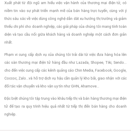
Xuất phát từ đội ngũ am hiểu việc vận hành của thương mại điện tử, có
niềm tin vào sự phát triển mạnh mẽ của bán hàng trực tuyến, cùng với ý
thức sâu sắc về việc dùng công nghệ dẫn dắt xu hướng thị trường và giảm
thiểu chi phí cho doanh nghiệp, các giải pháp của chúng tôi mang tính toàn
diện và tạo cầu nối giữa khách hàng và doanh nghiệp một cách đơn giản
nhất.
Phạm vi cung cấp dịch vụ của chúng tôi trải dài từ việc đưa hàng hóa lên
các sàn thương mại điện tử hàng đầu như Lazada, Shopee, Tiki, Sendo...
cho đến việc cung cấp các kênh quảng cáo Chin Media, Facebook, Google,
Coccoc, Zalo...và hỗ trợ dịch vụ hậu cần quản lý kho bãi, giao nhận với các
đối tác vận chuyển và kho vận uy tín như GHN, Ahamove...
Đặc biệt chúng tôi tập trung vào khâu tiếp thị và bán hàng thương mại điện
tử để tạo ra quy trình hiệu quả nhất từ tiếp thị đến bán hàng cho doanh
nghiệp.