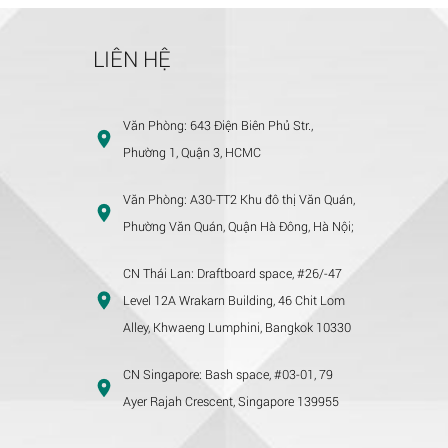
LIÊN HỆ
Văn Phòng:
643 Điện Biên Phủ Str.,
Phường 1, Quận 3, HCMC
Văn Phòng:
A30-TT2 Khu đô thị Văn Quán,
Phường Văn Quán, Quận Hà Đông, Hà Nội;
CN Thái Lan:
Draftboard space, #26/-47
Level 12A Wrakarn Building, 46 Chit Lom
Alley, Khwaeng Lumphini, Bangkok 10330
CN Singapore:
Bash space, #03-01, 79
Ayer Rajah Crescent, Singapore 139955