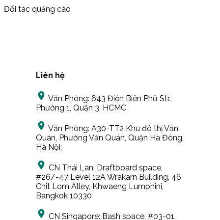
Đối tác quảng cáo
Liên hệ
Văn Phòng:
643 Điện Biên Phủ Str.,
Phường 1, Quận 3, HCMC
Văn Phòng:
A30-TT2 Khu đô thị Văn
Quán, Phường Văn Quán, Quận Hà Đông,
Hà Nội;
CN Thái Lan:
Draftboard space,
#26/-47 Level 12A Wrakarn Building, 46
Chit Lom Alley, Khwaeng Lumphini,
Bangkok 10330
CN Singapore:
Bash space, #03-01,