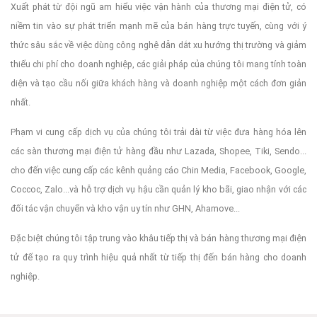
Xuất phát từ đội ngũ am hiểu việc vận hành của thương mại điện tử, có
niềm tin vào sự phát triển mạnh mẽ của bán hàng trực tuyến, cùng với ý
thức sâu sắc về việc dùng công nghệ dẫn dắt xu hướng thị trường và giảm
thiểu chi phí cho doanh nghiệp, các giải pháp của chúng tôi mang tính toàn
diện và tạo cầu nối giữa khách hàng và doanh nghiệp một cách đơn giản
nhất.
Phạm vi cung cấp dịch vụ của chúng tôi trải dài từ việc đưa hàng hóa lên
các sàn thương mại điện tử hàng đầu như Lazada, Shopee, Tiki, Sendo...
cho đến việc cung cấp các kênh quảng cáo Chin Media, Facebook, Google,
Coccoc, Zalo...và hỗ trợ dịch vụ hậu cần quản lý kho bãi, giao nhận với các
đối tác vận chuyển và kho vận uy tín như GHN, Ahamove...
Đặc biệt chúng tôi tập trung vào khâu tiếp thị và bán hàng thương mại điện
tử để tạo ra quy trình hiệu quả nhất từ tiếp thị đến bán hàng cho doanh
nghiệp.