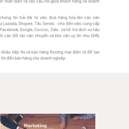
nh toàn diện và tạo cầu nối giữa khách hàng và doanh
húng tôi trải dài từ việc đưa hàng hóa lên các sàn
 Lazada, Shopee, Tiki, Sendo... cho đến việc cung cấp
acebook, Google, Coccoc, Zalo...và hỗ trợ dịch vụ hậu
với các đối tác vận chuyển và kho vận uy tín như GHN,
o khâu tiếp thị và bán hàng thương mại điện tử để tạo
ếp thị đến bán hàng cho doanh nghiệp.