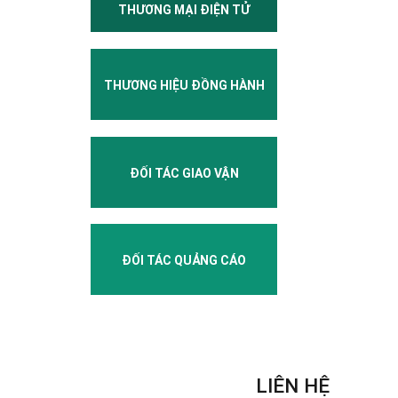
THƯƠNG MẠI ĐIỆN TỬ
THƯƠNG HIỆU ĐỒNG HÀNH
ĐỐI TÁC GIAO VẬN
ĐỐI TÁC QUẢNG CÁO
LIÊN HỆ