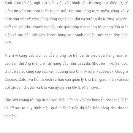
Xuất phát từ đội ngũ am hiểu việc vận hành của thương mại điện tử, có
niềm tin vào sự phát triển mạnh mẽ của bán hàng trực tuyến, cùng với ý
thức sâu sắc về việc dùng công nghệ dẫn dắt xu hướng thị trường và giảm
thiểu chi phí cho doanh nghiệp, các giải pháp của chúng tôi mang tính toàn
diện và tạo cầu nối giữa khách hàng và doanh nghiệp một cách đơn giản
nhất.
Phạm vi cung cấp dịch vụ của chúng tôi trải dài từ việc đưa hàng hóa lên
các sàn thương mại điện tử hàng đầu như Lazada, Shopee, Tiki, Sendo...
cho đến việc cung cấp các kênh quảng cáo Chin Media, Facebook, Google,
Coccoc, Zalo...và hỗ trợ dịch vụ hậu cần quản lý kho bãi, giao nhận với các
đối tác vận chuyển và kho vận uy tín như GHN, Ahamove...
Đặc biệt chúng tôi tập trung vào khâu tiếp thị và bán hàng thương mại điện
tử để tạo ra quy trình hiệu quả nhất từ tiếp thị đến bán hàng cho doanh
nghiệp.