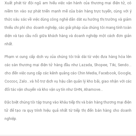
Xuất phát từ đội ngũ am hiểu việc vận hành của thương mại điện tử, có
niềm tin vào sự phát triển mạnh mẽ của bán hàng trực tuyến, cùng với ý
thức sâu sắc về việc dùng công nghệ dẫn dắt xu hướng thị trường và giảm
thiểu chi phí cho doanh nghiệp, các giải pháp của chúng tôi mang tính toàn
diện và tạo cầu nối giữa khách hàng và doanh nghiệp một cách đơn giản
nhất.
Phạm vi cung cấp dịch vụ của chúng tôi trải dài từ việc đưa hàng hóa lên
các sàn thương mại điện tử hàng đầu như Lazada, Shopee, Tiki, Sendo...
cho đến việc cung cấp các kênh quảng cáo Chin Media, Facebook, Google,
Coccoc, Zalo...và hỗ trợ dịch vụ hậu cần quản lý kho bãi, giao nhận với các
đối tác vận chuyển và kho vận uy tín như GHN, Ahamove...
Đặc biệt chúng tôi tập trung vào khâu tiếp thị và bán hàng thương mại điện
tử để tạo ra quy trình hiệu quả nhất từ tiếp thị đến bán hàng cho doanh
nghiệp.