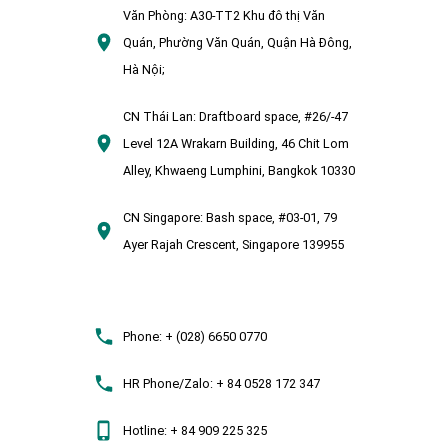
Văn Phòng:
A30-TT2 Khu đô thị Văn
Quán, Phường Văn Quán, Quận Hà Đông,
Hà Nội;
CN Thái Lan:
Draftboard space, #26/-47
Level 12A Wrakarn Building, 46 Chit Lom
Alley, Khwaeng Lumphini, Bangkok 10330
CN Singapore:
Bash space, #03-01, 79
Ayer Rajah Crescent, Singapore 139955
Phone:
+ (028) 6650 0770
HR Phone/Zalo:
+ 84 0528 172 347
Hotline:
+ 84 909 225 325