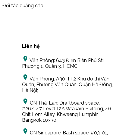
Đối tác quảng cáo
Liên hệ
Văn Phòng:
643 Điện Biên Phủ Str.,
Phường 1, Quận 3, HCMC
Văn Phòng:
A30-TT2 Khu đô thị Văn
Quán, Phường Văn Quán, Quận Hà Đông,
Hà Nội;
CN Thái Lan:
Draftboard space,
#26/-47 Level 12A Wrakarn Building, 46
Chit Lom Alley, Khwaeng Lumphini,
Bangkok 10330
CN Singapore:
Bash space, #03-01,