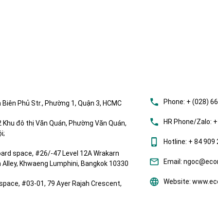
Phone:
+ (028) 6
 Biên Phủ Str., Phường 1, Quận 3, HCMC
HR Phone/Zalo:
+
Khu đô thị Văn Quán, Phường Văn Quán,
i;
Hotline:
+ 84 909 
ard space, #26/-47 Level 12A Wrakarn
Email:
ngoc@ecom
om Alley, Khwaeng Lumphini, Bangkok 10330
Website:
www.eco
space, #03-01, 79 Ayer Rajah Crescent,