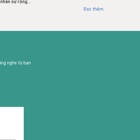
nhân sự rộng...
Đọc thêm
lắng nghe từ bạn