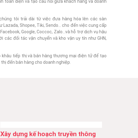
nh toàn diện và tạo cầu nối giữa khách hàng và doanh
húng tôi trải dài từ việc đưa hàng hóa lên các sàn
 Lazada, Shopee, Tiki, Sendo... cho đến việc cung cấp
acebook, Google, Coccoc, Zalo...và hỗ trợ dịch vụ hậu
với các đối tác vận chuyển và kho vận uy tín như GHN,
o khâu tiếp thị và bán hàng thương mại điện tử để tạo
ếp thị đến bán hàng cho doanh nghiệp.
Xây dựng kế hoạch truyền thông