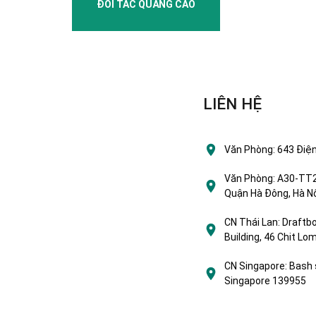
ĐỐI TÁC QUẢNG CÁO
LIÊN HỆ
Văn Phòng:
643 Điện
Văn Phòng:
A30-TT2 
Quận Hà Đông, Hà Nộ
CN Thái Lan:
Draftbo
Building, 46 Chit L
CN Singapore:
Bash 
Singapore 139955