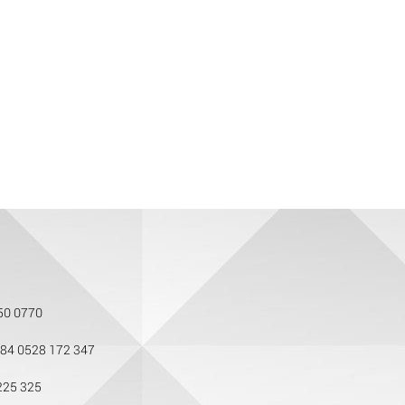
50 0770
84 0528 172 347
225 325