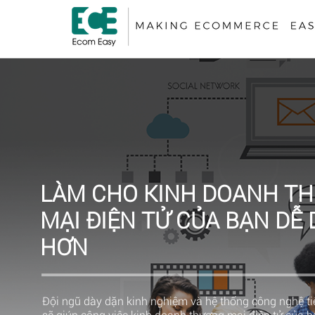
LÀM CHO KINH DOANH T
MẠI ĐIỆN TỬ CỦA BẠN DỄ
HƠN
Đội ngũ dày dặn kinh nghiệm và hệ thống công nghệ tiê
sẽ giúp công việc kinh doanh thương mại điện tử của 