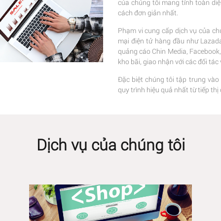
của chúng tôi mang tính toàn di
cách đơn giản nhất.
Phạm vi cung cấp dịch vụ của chú
mại điện tử hàng đầu như Lazada,
quảng cáo Chin Media, Facebook, G
kho bãi, giao nhận với các đối tá
Đặc biệt chúng tôi tập trung vào
quy trình hiệu quả nhất từ tiếp t
Dịch vụ của chúng tôi