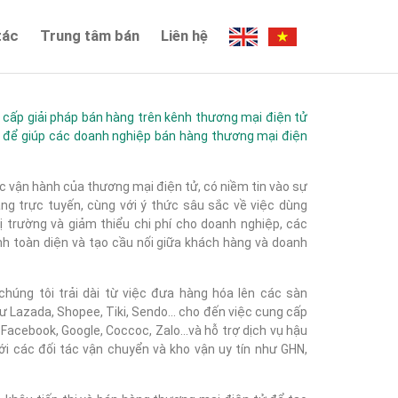
tác
Trung tâm bán
Liên hệ
ấp giải pháp bán hàng trên kênh thương mại điện tử
 để giúp các doanh nghiệp bán hàng thương mại điện
c vận hành của thương mại điện tử, có niềm tin vào sự
g trực tuyến, cùng với ý thức sâu sắc về việc dùng
 trường và giảm thiểu chi phí cho doanh nghiệp, các
nh toàn diện và tạo cầu nối giữa khách hàng và doanh
húng tôi trải dài từ việc đưa hàng hóa lên các sàn
 Lazada, Shopee, Tiki, Sendo... cho đến việc cung cấp
acebook, Google, Coccoc, Zalo...và hỗ trợ dịch vụ hậu
với các đối tác vận chuyển và kho vận uy tín như GHN,