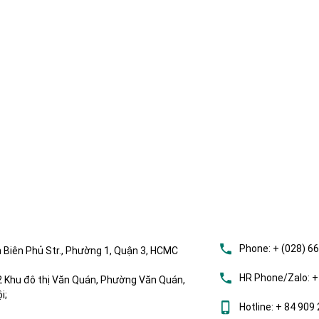
Phone:
+ (028) 6
 Biên Phủ Str., Phường 1, Quận 3, HCMC
HR Phone/Zalo:
+
Khu đô thị Văn Quán, Phường Văn Quán,
i;
Hotline:
+ 84 909 