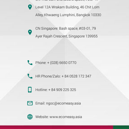
Level 12A Wrakarn Building, 46 Chit Lom
Alley, Khwaeng Lumphini, Bangkok 10330
CN Singapore:
Bash space, #03-01, 79
Ayer Rajah Crescent, Singapore 139955
Phone:
+ (028) 6650 0770
HR Phone/Zalo:
+ 84 0528 172 347
Hotline:
+ 84 909 225 325
Email:
ngoc@ecomeasy.asia
Website:
www.ecomeasy.asia