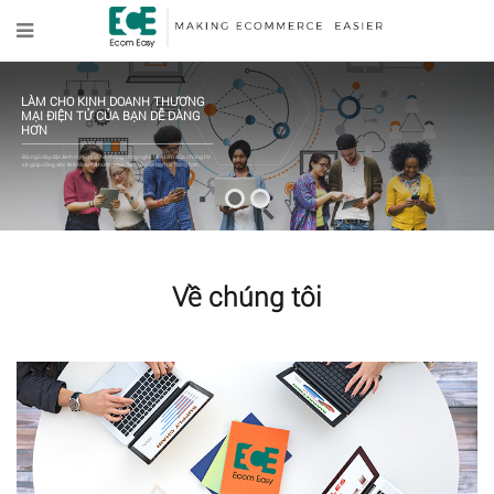
LÀM CHO KINH DOANH THƯƠNG
MẠI ĐIỆN TỬ CỦA BẠN DỄ DÀNG
HƠN
Đội ngũ dày dặn kinh nghiệm và hệ thống công nghệ tiên tiến của chúng tôi
sẽ giúp công việc kinh doanh thương mại điện tử của bạn dễ dàng hơn.
Về chúng tôi