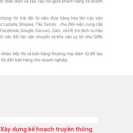
nh toàn diện và tạo cầu nối giữa khách hàng và doanh
húng tôi trải dài từ việc đưa hàng hóa lên các sàn
 Lazada, Shopee, Tiki, Sendo... cho đến việc cung cấp
acebook, Google, Coccoc, Zalo...và hỗ trợ dịch vụ hậu
với các đối tác vận chuyển và kho vận uy tín như GHN,
o khâu tiếp thị và bán hàng thương mại điện tử để tạo
ếp thị đến bán hàng cho doanh nghiệp.
Xây dựng kế hoạch truyền thông