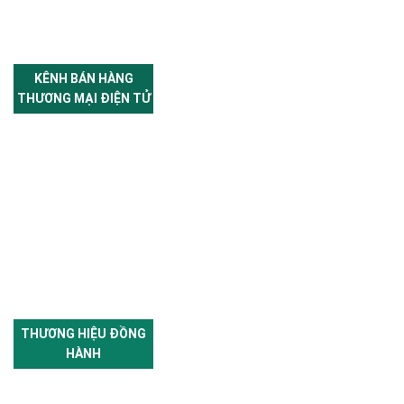
KÊNH BÁN HÀNG
THƯƠNG MẠI ĐIỆN TỬ
THƯƠNG HIỆU ĐỒNG
HÀNH